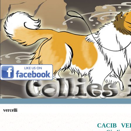
Vai ai contenuti
vercelli
CACIB VER