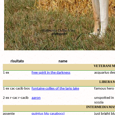
risultato
name
VETERANI M
1 ex
free spirit in the darkness
acquarius de
LIBERA 
1 ex cac cacib bos
fontaine collies of the lario lake
famous hero 
2 ex r-cac r-cacib
aaron
unspotted in 
scozia
INTERMEDIA MA
assente
quintus blu casabocci
just bright b