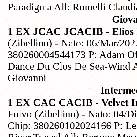
Paradigma All: Romelli Claudi
Giova
1 EX JCAC JCACIB - Elios D
(Zibellino) - Nato: 06/Mar/20
380260004544173 P: Adam Of 
Dance Du Clos De Sea-Wind All
Giovanni
Interme
1 EX CAC CACIB - Velvet In
Fulvo (Zibellino) - Nato: 04/D
Chip: 380260102024166 P: Le