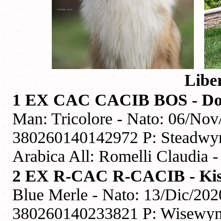
Libe
1 EX CAC CACIB BOS - Domi
Man: Tricolore - Nato: 06/Nov
380260140142972 P: Steadwyn
Arabica All: Romelli Claudia -
2 EX R-CAC R-CACIB - Kiss
Blue Merle - Nato: 13/Dic/202
380260140233821 P: Wisewyn T