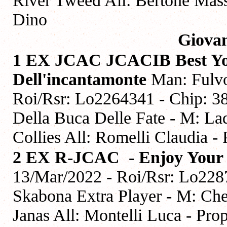
River Tweed All: Bertone Mas
Dino
Giova
1 EX JCAC JCACIB Best Yo
Dell'incantamonte
Man: Fulvo 
Roi/Rsr: Lo2264341 - Chip: 
Della Buca Delle Fate - M: L
Collies All: Romelli Claudia -
2 EX R-JCAC - Enjoy Your 
13/Mar/2022 - Roi/Rsr: Lo228
Skabona Extra Player - M: Ch
Janas All: Montelli Luca - Pro