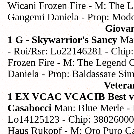
Wicani Frozen Fire - M: The 
Gangemi Daniela - Prop: Modo
Giova
1 G - Skywarrior's Sancy
Man
- Roi/Rsr: Lo22146281 - Chip
Frozen Fire - M: The Legend 
Daniela - Prop: Baldassare Sim
Vetera
1 EX VCAC VCACIB Best vet
Casabocci
Man: Blue Merle - 
Lo14125123 - Chip: 38026000
Haus Rukopf - M: Oro Puro Cas