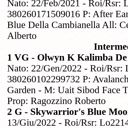
Nato: 22/Feb/2021 - Roi/Rsr: 
380260171509016 P: After Ear
Blue Della Cambianella All: Cel
Alberto
Interme
1 VG - Olwyn K Kalimba De
Nato: 22/Gen/2022 - Roi/Rsr:
380260102299732 P: Avalanche
Garden - M: Uait Sibod Face T
Prop: Ragozzino Roberto
2 G - Skywarrior's Blue Mo
13/Giu/2022 - Roi/Rsr: Lo221