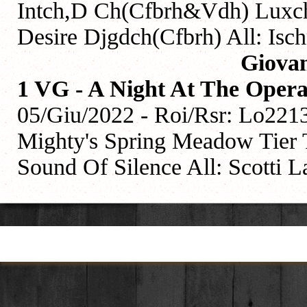
Intch,D Ch(Cfbrh&Vdh) Luxch
Desire Djgdch(Cfbrh) All: Isch
Giova
1 VG - A Night At The Oper
05/Giu/2022 - Roi/Rsr: Lo221
Mighty's Spring Meadow Tier 
Sound Of Silence All: Scotti L
Torna ai contenuti