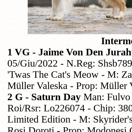
Interm
1 VG - Jaime Von Den Jurah
05/Giu/2022 - N.Reg: Shsb78
'Twas The Cat's Meow - M: Zaf
Müller Valeska - Prop: Müller 
2 G - Saturn Day
Man: Fulvo (
Roi/Rsr: Lo226074 - Chip: 38
Limited Edition - M: Skyrider'
Rosi Doroti - Prop: Modonesi 