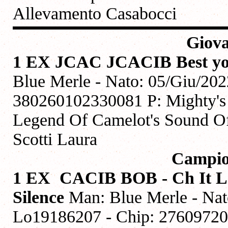
Allevamento Casabocci
Giova
1 EX JCAC JCACIB Best yo
Blue Merle - Nato: 05/Giu/202
380260102330081 P: Mighty's 
Legend Of Camelot's Sound Of S
Scotti Laura
Campio
1 EX CACIB BOB - Ch It Le
Silence
Man: Blue Merle - Nato
Lo19186207 - Chip: 27609720