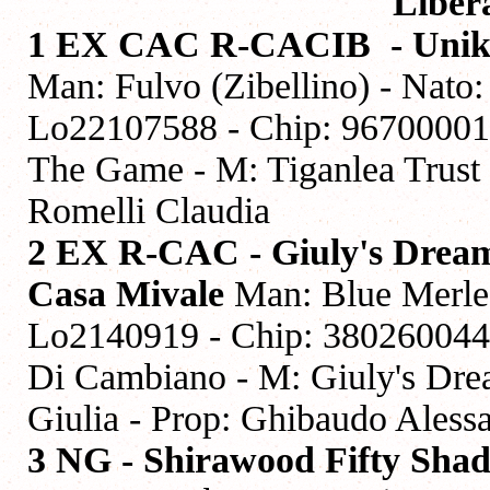
Liber
1 EX CAC R-CACIB - Unika 
Man: Fulvo (Zibellino) - Nato:
Lo22107588 - Chip: 96700001
The Game - M: Tiganlea Trust 
Romelli Claudia
2 EX R-CAC - Giuly's Dream
Casa Mivale
Man: Blue Merle 
Lo2140919 - Chip: 380260044
Di Cambiano - M: Giuly's Drea
Giulia - Prop: Ghibaudo Aless
3 NG - Shirawood Fifty Sha