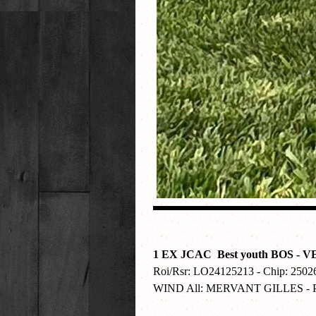
1 EX JCAC
Best youth BOS 
Roi/Rsr: LO24125213 - Chip: 
WIND All: MERVANT GILLES -