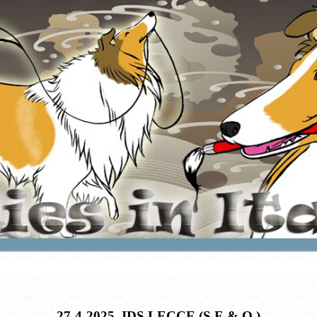
27-4-2025
IDS LECCE (S.E.& O.)