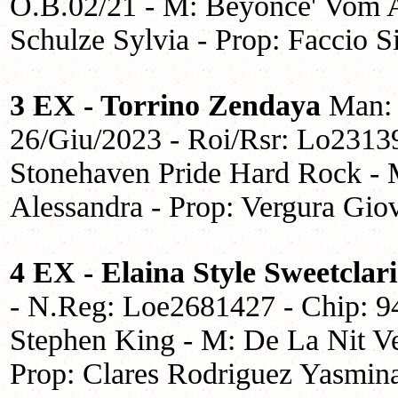
O.B.02/21 - M: Beyonce' Vom 
Schulze Sylvia - Prop: Faccio 
3 EX - Torrino Zendaya
Man: F
26/Giu/2023 - Roi/Rsr: Lo2313
Stonehaven Pride Hard Rock - M
Alessandra - Prop: Vergura Gio
4 EX - Elaina Style Sweetclar
- N.Reg: Loe2681427 - Chip: 9
Stephen King - M: De La Nit Ve
Prop: Clares Rodriguez Yasmin