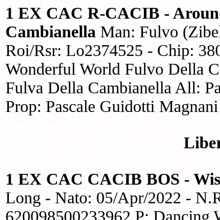
1 EX CAC R-CACIB - Around
Cambianella
Man: Fulvo (Zibel
Roi/Rsr: Lo2374525 - Chip: 3
Wonderful World Fulvo Della C
Fulva Della Cambianella All: P
Prop: Pascale Guidotti Magnan
Libe
1 EX CAC CACIB BOS - Wis
Long - Nato: 05/Apr/2022 - N.
620098500233962 P: Dancing Wi