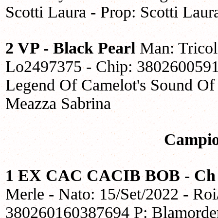
Scotti Laura - Prop: Scotti Laur
2 VP - Black Pearl
Man: Tricol
Lo2497375 - Chip: 38026005914
Legend Of Camelot's Sound Of S
Meazza Sabrina
Campio
1 EX CAC CACIB BOB - Ch I
Merle - Nato: 15/Set/2022 - Ro
380260160387694 P: Blamorder 