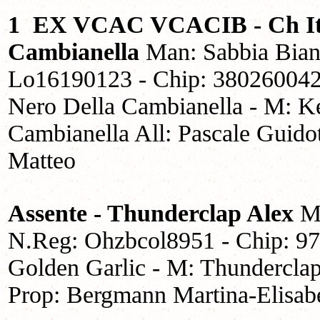
1
EX VCAC VCACIB - Ch It F
Cambianella
Man: Sabbia Bianc
Lo16190123 - Chip: 38026004
Nero Della Cambianella - M: K
Cambianella All: Pascale Guido
Matteo
Assente - Thunderclap Alex
Ma
N.Reg: Ohzbcol8951 - Chip: 97
Golden Garlic - M: Thunderclap
Prop: Bergmann Martina-Elisab