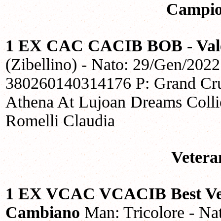
Campio
1 EX CAC CACIB BOB - Valer
(Zibellino) - Nato: 29/Gen/202
380260140314176 P: Grand Cru 
Athena At Lujoan Dreams Collie
Romelli Claudia
Vetera
1 EX VCAC VCACIB Best Vete
Cambiano
Man: Tricolore - Na