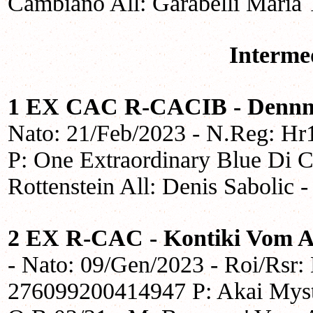
Cambiano All: Garabelli Maria T
Interme
1 EX CAC R-CACIB - Dennnis
Nato: 21/Feb/2023 - N.Reg: H
P: One Extraordinary Blue Di 
Rottenstein All: Denis Sabolic 
2 EX R-CAC - Kontiki Vom 
- Nato: 09/Gen/2023 - Roi/Rsr:
276099200414947 P: Akai Mys