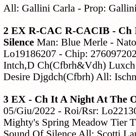
All: Gallini Carla - Prop: Gallin
2 EX R-CAC R-CACIB
- Ch 
Silence
Man: Blue Merle - Nato
Lo19186207 - Chip: 276097202
Intch,D Ch(Cfbrh&Vdh) Luxch 
Desire Djgdch(Cfbrh) All: Ischn
3 EX - Ch It A Night At The 
05/Giu/2022 - Roi/Rsr: Lo2213
Mighty's Spring Meadow Tier T
Sound Of Silence All: Scotti La