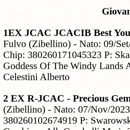
Giova
1EX JCAC JCACIB Best Yout
Fulvo (Zibellino) - Nato: 09/Se
Chip: 380260171045323 P: Ska
Goddess Of The Windy Lands All
Celestini Alberto
2 EX R-JCAC - Precious Ge
(Zibellino) - Nato: 07/Nov/202
380260102674919 P: Swarowsk