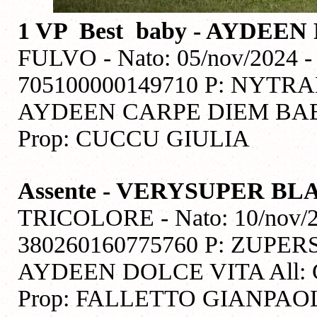
1 VP
Best
baby - AYDEE
FULVO - Nato: 05/nov/2024 -
705100000149710 P: NYTR
AYDEEN CARPE DIEM BABY
Prop: CUCCU GIULIA
Assente - VERYSUPER B
TRICOLORE - Nato: 10/nov/20
380260160775760 P: ZUPE
AYDEEN DOLCE VITA All:
Prop: FALLETTO GIANPAO