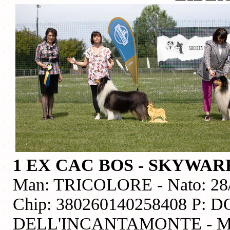
1 EX CAC BOS
- SKYWAR
Man: TRICOLORE - Nato: 28/a
Chip: 380260140258408 P: 
DELL'INCANTAMONTE - M