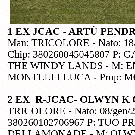
1 EX JCAC - ARTÙ PEN
Man: TRICOLORE - Nato: 18/
Chip: 380260045045807 P
THE WINDY LANDS - M: EN
MONTELLI LUCA - Prop: 
2 EX R-JCAC-
OLWYN K 
TRICOLORE - Nato: 08/gen/20
380260102706967 P: TUO 
DELLAMONADE - M: OLW