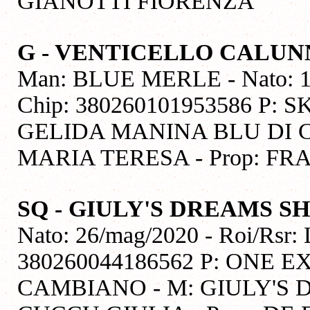
GIANOTTI FIORENZA
G - VENTICELLO CALUN
Man: BLUE MERLE - Nato: 11/
Chip: 380260101953586 P:
GELIDA MANINA BLU DI 
MARIA TERESA - Prop: F
SQ - GIULY'S DREAMS 
Nato: 26/mag/2020 - Roi/Rsr:
380260044186562 P: ONE
CAMBIANO - M: GIULY'S 