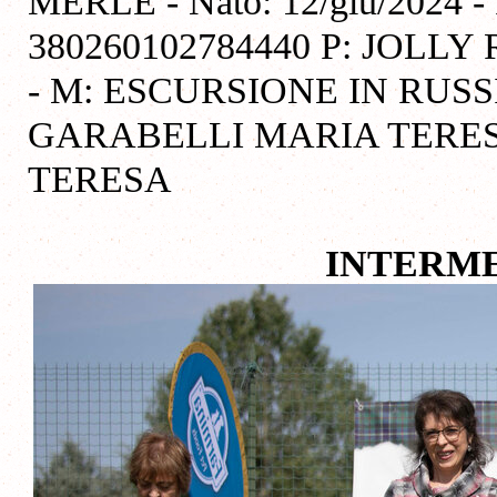
MERLE - Nato: 12/giu/2024 - 
380260102784440 P: JOL
- M: ESCURSIONE IN RUSS
GARABELLI MARIA TERESA
TERESA
INTERME