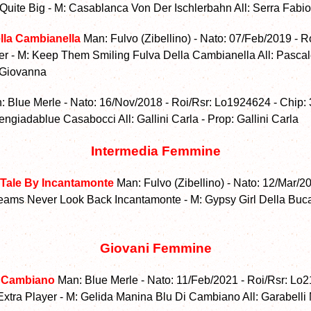
te Big - M: Casablanca Von Der Ischlerbahn All: Serra Fabio 
ella Cambianella
Man: Fulvo (Zibellino) - Nato: 07/Feb/2019 - R
er - M: Keep Them Smiling Fulva Della Cambianella All: Pascal
 Giovanna
: Blue Merle - Nato: 16/Nov/2018 - Roi/Rsr: Lo1924624 - Chip
eengiadablue Casabocci All: Gallini Carla - Prop: Gallini Carla
Intermedia Femmine
 Tale By Incantamonte
Man: Fulvo (Zibellino) - Nato: 12/Mar/2
ms Never Look Back Incantamonte - M: Gypsy Girl Della Buca D
Giovani Femmine
i Cambiano
Man: Blue Merle - Nato: 11/Feb/2021 - Roi/Rsr: Lo2
a Player - M: Gelida Manina Blu Di Cambiano All: Garabelli M