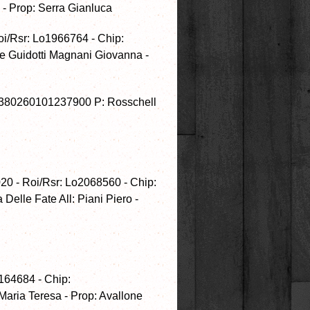
- Prop: Serra Gianluca
oi/Rsr: Lo1966764 - Chip:
e Guidotti Magnani Giovanna -
: 380260101237900 P: Rosschell
020 - Roi/Rsr: Lo2068560 - Chip:
elle Fate All: Piani Piero -
164684 - Chip:
aria Teresa - Prop: Avallone