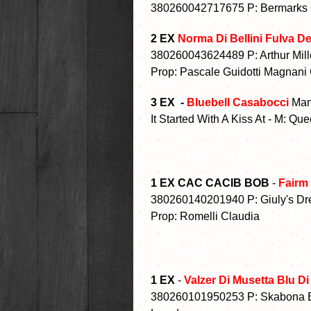
380260042717675 P: Bermarks Qui
2 EX
Norma Di Bellini Fulva D
380260043624489 P: Arthur Mill
Prop: Pascale Guidotti Magnani
3 EX -
Bluebell Casabocci
Man
It Started With A Kiss At - M: Qu
1 EX CAC CACIB BOB
-
Fairm
380260140201940 P: Giuly's Drea
Prop: Romelli Claudia
1 EX
-
Valzer Di Musetta Blu D
380260101950253 P: Skabona Extr