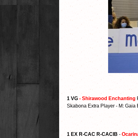
1 VG
- Shirawood Enchanting
Skabona Extra Player - M: Gaia 
1 EX R-CAC R-CACIB
-
Ocarin