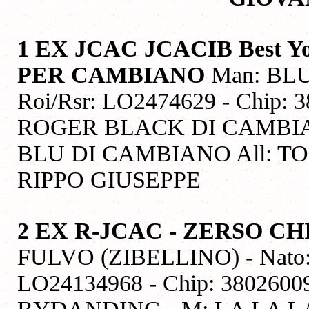
1 EX JCAC JCACIB Best 
PER CAMBIANO
Man: BLUE
Roi/Rsr: LO2474629 - Chip:
ROGER BLACK DI CAMBIA
BLU DI CAMBIANO All: TO
RIPPO GIUSEPPE
2 EX R-JCAC - ZERSO C
FULVO (ZIBELLINO) - Nato: 2
LO24134968 - Chip: 380260
BYDANDING - M: LA LA L