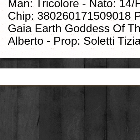
Man: Tricolore - Nato: 1
Chip: 380260171509018 P:
Gaia Earth Goddess Of The
Alberto - Prop: Soletti Tizi
Torna ai contenuti