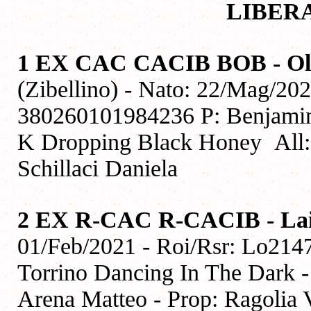
LIBER
1 EX CAC CACIB BOB - Ol
(Zibellino) - Nato: 22/Mag/20
380260101984236 P: Benjamin
K Dropping Black Honey All: 
Schillaci Daniela
2 EX R-CAC R-CACIB - La
01/Feb/2021 - Roi/Rsr: Lo21
Torrino Dancing In The Dark - 
Arena Matteo - Prop: Ragolia 