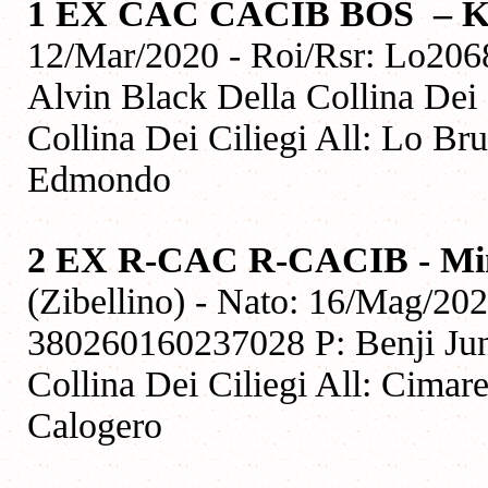
1 EX CAC CACIB BOS – 
12/Mar/2020 - Roi/Rsr: Lo206
Alvin Black Della Collina Dei 
Collina Dei Ciliegi All: Lo Br
Edmondo
2 EX R-CAC R-CACIB - Mim
(Zibellino) - Nato: 16/Mag/20
380260160237028 P: Benji Jun
Collina Dei Ciliegi All: Cimar
Calogero