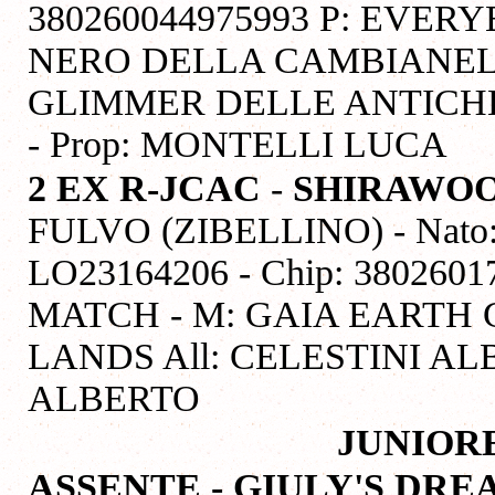
380260044975993 P: EV
NERO DELLA CAMBIANEL
GLIMMER DELLE ANTICHE
- Prop: MONTELLI LUCA
2 EX R-JCAC
-
SHIRAWOO
FULVO (ZIBELLINO) - Nato: 0
LO23164206 - Chip: 38026
MATCH - M: GAIA EARTH
LANDS All: CELESTINI ALB
ALBERTO
JUNIOR
ASSENTE - GIULY'S DRE