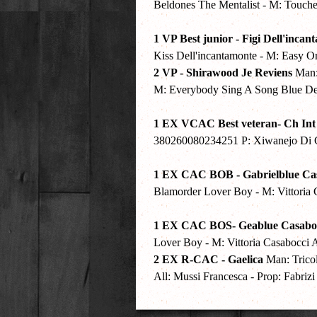
Beldones The Mentalist - M: Touched
1 VP Best junior - Figi Dell'inca
Kiss Dell'incantamonte - M: Easy On
2 VP - Shirawood Je Reviens
Man: 
M: Everybody Sing A Song Blue Della
1 EX VCAC Best veteran- Ch Int
380260080234251 P: Xiwanejo Di Ca
1 EX CAC BOB - Gabrielblue Ca
Blamorder Lover Boy - M: Vittoria Ca
1 EX CAC BOS- Geablue Casabo
Lover Boy - M: Vittoria Casabocci Al
2 EX R-CAC - Gaelica
Man: Trico
All: Mussi Francesca - Prop: Fabrizi