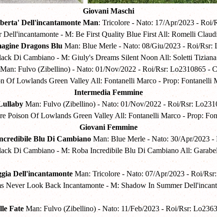
Giovani Maschi
berta' Dell'incantamonte Man
: Tricolore - Nato: 17/Apr/2023 - Roi
ell'incantamonte - M: Be First Quality Blue First All: Romelli Claudi
magine Dragons Blu
Man: Blue Merle - Nato: 08/Giu/2023 - Roi/Rsr:
k Di Cambiano - M: Giuly's Dreams Silent Noon All: Soletti Tiziana -
t
Man: Fulvo (Zibellino) - Nato: 01/Nov/2022 - Roi/Rsr: Lo2310865 -
n Of Lowlands Green Valley All: Fontanelli Marco - Prop: Fontanelli
Intermedia Femmine
Lullaby
Man: Fulvo (Zibellino) - Nato: 01/Nov/2022 - Roi/Rsr: Lo23
e Poison Of Lowlands Green Valley All: Fontanelli Marco - Prop: Fon
Giovani Femmine
incredibile Blu Di Cambiano
Man: Blue Merle - Nato: 30/Apr/2023 -
ck Di Cambiano - M: Roba Incredibile Blu Di Cambiano All: Garabelli
gia Dell'incantamonte
Man: Tricolore - Nato: 07/Apr/2023 - Roi/Rsr
 Never Look Back Incantamonte - M: Shadow In Summer Dell'incantam
lle Fate
Man: Fulvo (Zibellino) - Nato: 11/Feb/2023 - Roi/Rsr: Lo23