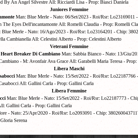
 By An Angel Silvestre All: Ricciardi Lisa - Prop: Biasci Daniela
Juniores Femmine
ntamonte
Man: Blue Merle - Nato: 06/Set/2023 - Roi/Rsr: Lo23169011 
 The Eyes Dell'incantamonte All: Romelli Claudia - Prop: Romelli Cl
Blue Merle - Nato: 16/Ago/2023 - Roi/Rsr: Lo23164201 - Chip: 380
 Cambianella All: Celestini Alberto - Prop: Celestini Alberto
Veterani Femmine
 Heart Breaker Di Cambiano
Man: Sabbia Bianco - Nato: 13/Giu/20
mbiano - M: Avonfair Ava Grace All: Garabelli Maria Teresa - Prop:
Libera Maschi
sabocci
Man: Blue Merle - Nato: 15/Set/2022 - Roi/Rsr: Lo22187766
sabocci All: Gallini Carla - Prop: Gallini Carla
Libera Femmine
cci
Man: Blue Merle - Nato: 15/Set/2022 - Roi/Rsr: Lo22187773 - C
l: Gallini Carla - Prop: Gallini Carla
lore - Nato: 25/Apr/2020 - Roi/Rsr: Lo2093091 - Chip: 38026004371
 Gloria Serena