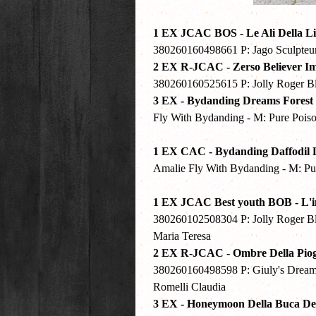
1 EX JCAC BOS - Le Ali Della Li
380260160498661 P: Jago Sculpteur D
2 EX R-JCAC - Zerso Believer I
380260160525615 P: Jolly Roger Blac
3 EX - Bydanding Dreams Fores
Fly With Bydanding - M: Pure Poiso
1 EX CAC - Bydanding Daffodil 
Amalie Fly With Bydanding - M: Pur
1 EX JCAC Best youth BOB
- L'
380260102508304 P: Jolly Roger Bla
Maria Teresa
2 EX R-JCAC - Ombre Della Piog
380260160498598 P: Giuly's Dreams
Romelli Claudia
3 EX - Honeymoon Della Buca De