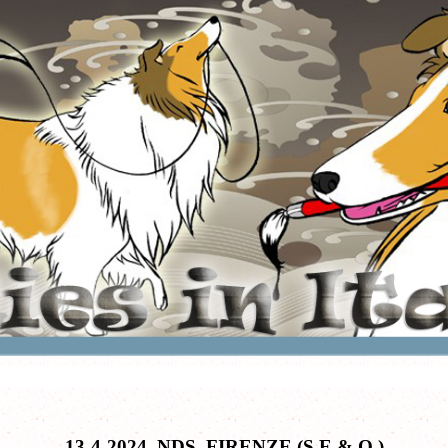
13-4-2024
NDS
FIRENZE
(S.E.&.O.)