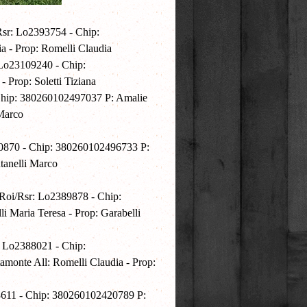
/Rsr: Lo2393754 - Chip:
a - Prop: Romelli Claudia
 Lo23109240 - Chip:
 Prop: Soletti Tiziana
 Chip: 380260102497037 P: Amalie
 Marco
10870 - Chip: 380260102496733 P:
tanelli Marco
 Roi/Rsr: Lo2389878 - Chip:
 Maria Teresa - Prop: Garabelli
: Lo2388021 - Chip:
onte All: Romelli Claudia - Prop:
63611 - Chip: 380260102420789 P: