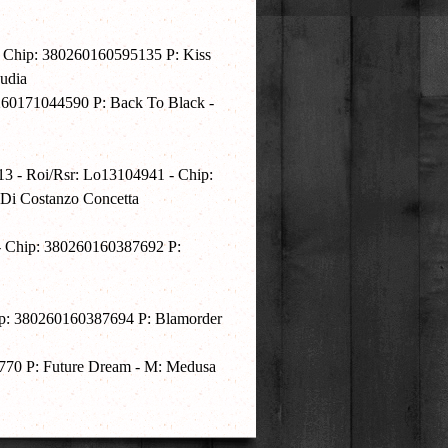
- Chip: 380260160595135 P: Kiss
audia
260171044590 P: Back To Black -
13 - Roi/Rsr: Lo13104941 - Chip:
 Di Costanzo Concetta
 - Chip: 380260160387692 P:
hip: 380260160387694 P: Blamorder
1770 P: Future Dream - M: Medusa