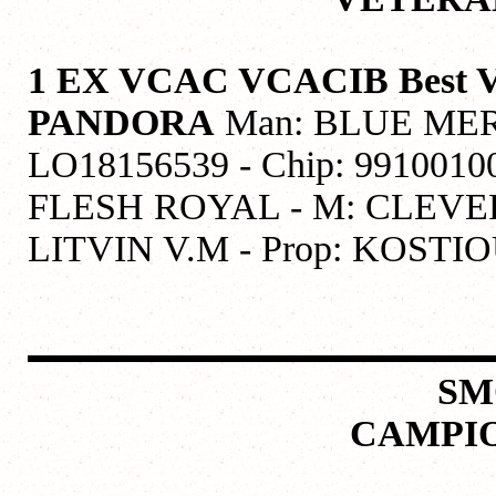
1 EX VCAC VCACIB Best 
PANDORA
Man: BLUE MERLE
LO18156539 - Chip: 991001
FLESH ROYAL - M: CLEV
LITVIN V.M - Prop: KOS
SM
CAMPIO