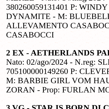
380260059131401 P: WIN
DYNAMITE - M: BLUEBELL
ALLEVAMENTO CASABOCCI
CASABOCCI
2 EX - AETHERLANDS PA
Nato: 02/ago/2024 - N.reg: 
705100000149260 P: CLEV
M: BARBIE GIRL VOM HAU
ZORAN - Prop: FURLAN M
3 VG - STAR IS BORN DI