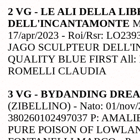
2 VG - LE ALI DELLA LIB
DELL'INCANTAMONTE
M
17/apr/2023 - Roi/Rsr: LO239
JAGO SCULPTEUR DELL'I
QUALITY BLUE FIRST All:
ROMELLI CLAUDIA
3 VG - BYDANDING DRE
(ZIBELLINO) - Nato: 01/nov/2
380260102497037 P: AMAL
PURE POISON OF LOWLAN