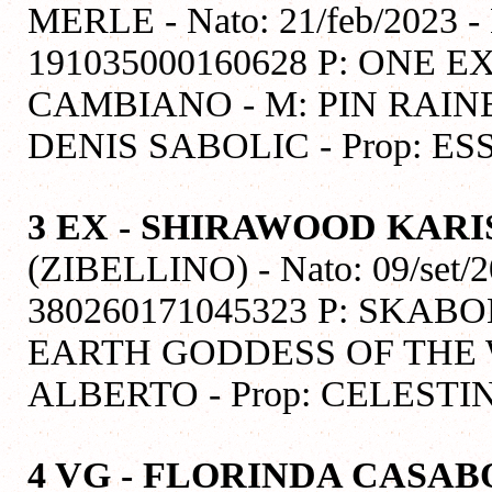
MERLE - Nato: 21/feb/2023 -
191035000160628 P: ONE
CAMBIANO - M: PIN RAIN
DENIS SABOLIC - Prop: E
3 EX - SHIRAWOOD KAR
(ZIBELLINO) - Nato: 09/set/2
380260171045323 P: SKAB
EARTH GODDESS OF THE W
ALBERTO - Prop: CELESTI
4 VG - FLORINDA CASAB