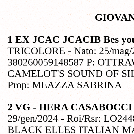
GIOVAN
1 EX JCAC JCACIB Bes y
TRICOLORE - Nato: 25/mag/20
380260059148587 P: OTTR
CAMELOT'S SOUND OF SIL
Prop: MEAZZA SABRINA
2 VG - HERA CASABOCCI
29/gen/2024 - Roi/Rsr: LO244
BLACK ELLES ITALIAN M