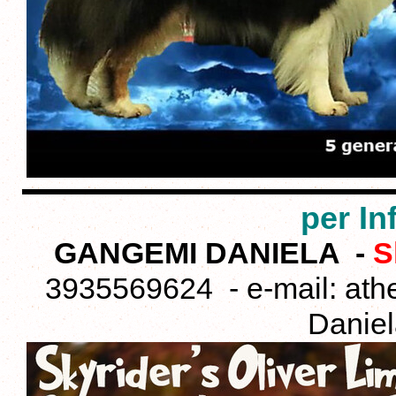
per In
GANGEMI DANIELA -
S
3935569624 - e-mail:
ath
Danie