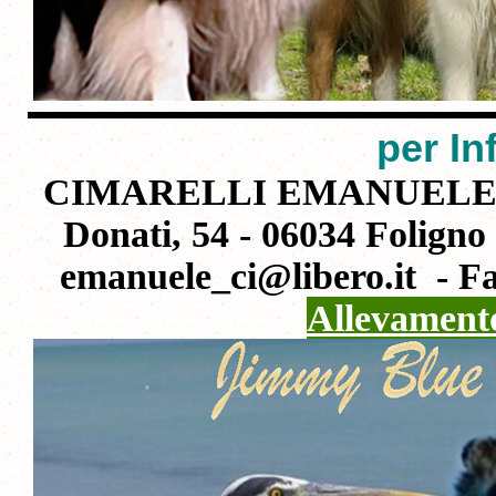
per In
CIMARELLI EMANUEL
Donati, 54
-
06034 Foligno
emanuele_ci@libero.it
-
F
Allevamento