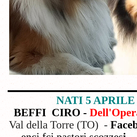
NATI 5 APRILE 2
BEFFI
CIRO -
Dell'Oper
Val della Torre (TO) -
Face
enci fci pastori scozzes
i