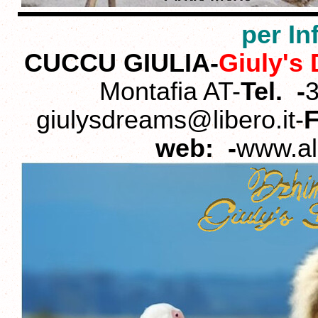
per In
CUCCU GIULIA-
Giuly's
Montafia AT-
Tel. -
giulysdreams@libero.it-
F
web: -
www.all