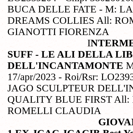
BUCA DELLE FATE - M: L
DREAMS COLLIES All: ROM
GIANOTTI FIORENZA
I
NTERME
SUFF - LE ALI DELLA LI
DELL'INCANTAMONTE
M
17/apr/2023 - Roi/Rsr: LO239
JAGO SCULPTEUR DELL'I
QUALITY BLUE FIRST All:
ROMELLI CLAUDIA
GIOVA
1 EX JCAC JCACIB Best 