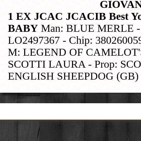
GIOVAN
1 EX JCAC JCACIB Best 
BABY
Man: BLUE MERLE - Na
LO2497367 - Chip: 3802600
M: LEGEND OF CAMELOT'S
SCOTTI LAURA - Prop: SC
ENGLISH SHEEPDOG (GB)
Torna ai contenuti