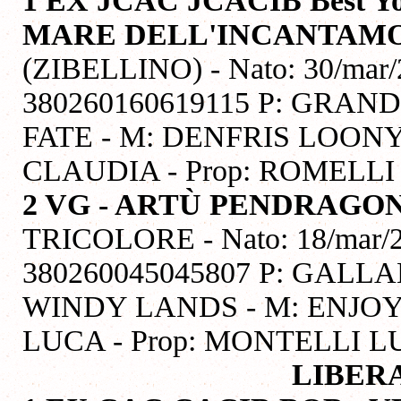
MARE DELL'INCANTAM
(ZIBELLINO) - Nato: 30/mar/
380260160619115 P: GRA
FATE - M: DENFRIS LOONY
CLAUDIA - Prop: ROMELL
2 VG - ARTÙ PENDRAGO
TRICOLORE - Nato: 18/mar/20
380260045045807 P: GALL
WINDY LANDS - M: ENJOY
LUCA - Prop: MONTELLI 
LIBER