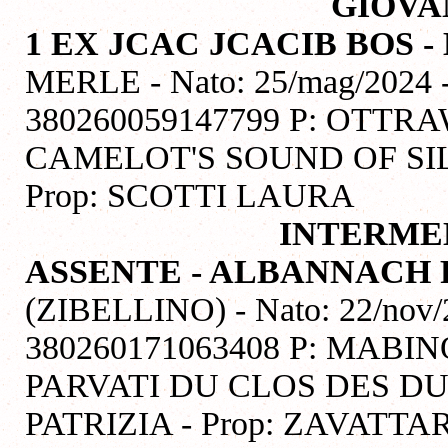
GIOVA
1 EX JCAC JCACIB BOS 
MERLE - Nato: 25/mag/2024 -
380260059147799 P: OTTR
CAMELOT'S SOUND OF SIL
Prop: SCOTTI LAURA
INTERME
ASSENTE - ALBANNACH 
(ZIBELLINO) - Nato: 22/nov/2
380260171063408 P: MABI
PARVATI DU CLOS DES DU
PATRIZIA - Prop: ZAVATTA