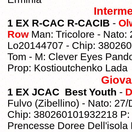
Interm
1 EX R-CAC R-CACIB
-
Ol
Row
Man: Tricolore - Nato:
Lo20144707 - Chip: 38026
Tom - M: Clever Eyes Pando
Prop: Kostioutchenko Lada
Giova
1 EX JCAC Best Youth
-
D
Fulvo (Zibellino) - Nato: 27
Chip: 380260101932218 P: 
Prencesse Doree Dell'isola D