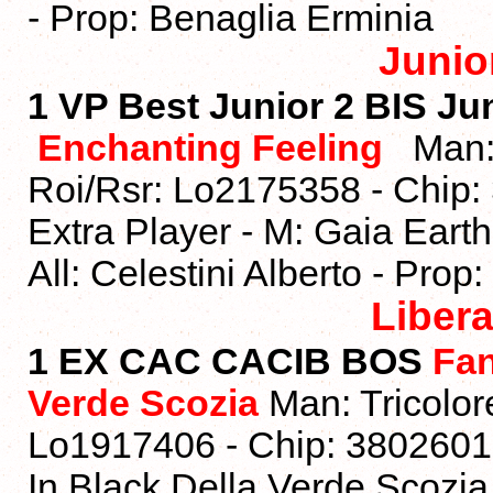
- Prop: Benaglia Erminia
Junio
1 VP
Best Junior 2 BIS J
Enchanting Feeling
Man:
Roi/Rsr: Lo2175358 - Chip:
Extra Player - M: Gaia Ear
All: Celestini Alberto - Pro
Liber
1 EX CAC CACIB BOS
Fan
Verde Scozia
Man: Tricolor
Lo1917406 - Chip: 3802601
In Black Della Verde Scozia