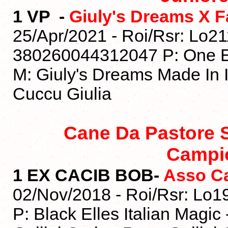
1 VP -
Giuly's Dreams X F
25/Apr/2021 - Roi/Rsr: Lo21
380260044312047 P: One Ex
M: Giuly's Dreams Made In It
Cuccu Giulia
Cane Da Pastore 
Campi
1 EX CACIB
BOB-
Asso C
02/Nov/2018 - Roi/Rsr: Lo
P: Black Elles Italian Magic