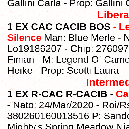
Gallini Carla - Prop: Gallini 
Liber
1 EX CAC CACIB
BOS
- L
Silence
Man: Blue Merle - N
Lo19186207 - Chip: 27609
Finian - M: Legend Of Camel
Heike - Prop: Scotti Laura
Interme
1 EX R-CAC R-CACIB -
Ca
- Nato: 24/Mar/2020 - Roi/R
380260160013516 P: Sandcas
Mighty's Spring Meadow Nia N