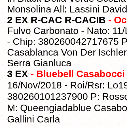
Monsolina All: Lassini Davi
2 EX R-CAC R-CACIB
- O
Fulvo Carbonato - Nato: 11
- Chip: 380260042717675 P:
Casablanca Von Der Ischlerb
Serra Gianluca
3 EX
- Bluebell Casabocci
16/Nov/2018 - Roi/Rsr: Lo1
380260101237900 P: Rosschel
M: Queengiadablue Casabocci
Gallini Carla