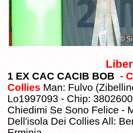
Libe
1 EX CAC CACIB BOB
-
C
Collies
Man: Fulvo (Zibellin
Lo1997093 - Chip: 380260
Chiedimi Se Sono Felice -
Dell'isola Dei Collies All: B
Erminia