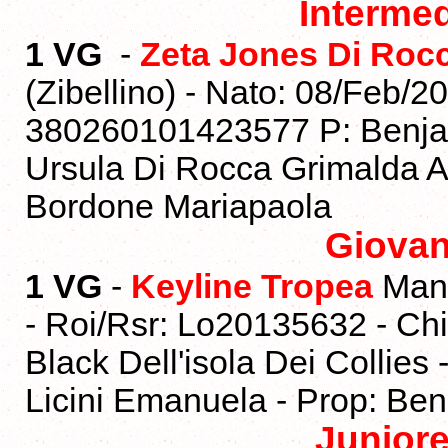
Interme
1 VG
-
Zeta Jones Di Roc
(Zibellino) - Nato: 08/Feb/2
380260101423577 P: Benjam
Ursula Di Rocca Grimalda Al
Bordone Mariapaola
Giova
1 VG
-
Keyline Tropea
Man:
- Roi/Rsr: Lo20135632 - C
Black Dell'isola Dei Collies
Licini Emanuela - Prop: Ben
Junior