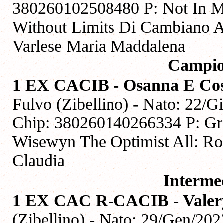
380260102508480 P: Not In 
Without Limits Di Cambiano Al
Varlese Maria Maddalena
Campio
1 EX CACIB - Osanna E Cosi
Fulvo (Zibellino) - Nato: 22/
Chip: 380260140266334 P: Gra
Wisewyn The Optimist All: Rom
Claudia
Interme
1 EX CAC R-CACIB - Valery
(Zibellino) - Nato: 29/Gen/20