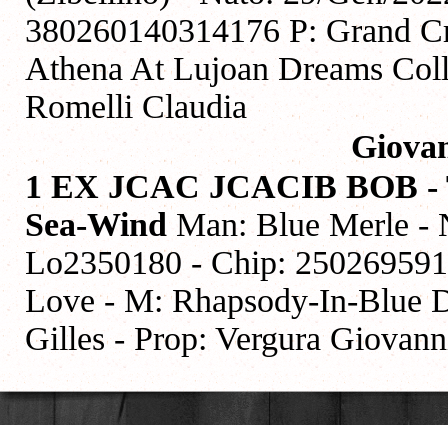
380260140314176 P: Grand Cru
Athena At Lujoan Dreams Colli
Romelli Claudia
Giova
1 EX JCAC JCACIB BOB - Ti
Sea-Wind
Man: Blue Merle - N
Lo2350180 - Chip: 25026959
Love - M: Rhapsody-In-Blue 
Gilles - Prop: Vergura Giovann