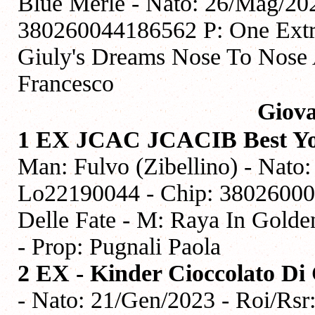
Blue Merle - Nato: 26/Mag/20
380260044186562 P: One Extr
Giuly's Dreams Nose To Nose A
Francesco
Giova
1 EX JCAC JCACIB Best You
Man: Fulvo (Zibellino) - Nato:
Lo22190044 - Chip: 38026000
Delle Fate - M: Raya In Golden
- Prop: Pugnali Paola
2 EX -
Kinder Cioccolato D
- Nato: 21/Gen/2023 - Roi/Rsr