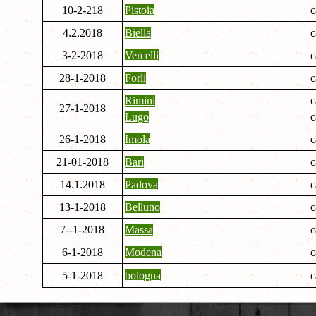
10-2-218
Pistoia
c
4.2.2018
Biella
c
3-2-2018
Vercelli
c
28-1-2018
Forli
c
Rimini
c
27-1-2018
Lugo
c
26-1-2018
Imola
c
21-01-2018
Bari
c
14.1.2018
Padova
c
13-1-2018
Belluno
c
7--1-2018
Massa
c
6-1-2018
Modena
c
5-1-2018
bologna
c