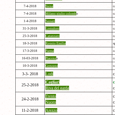
7-4-2018
Siena
c
7-4-2018
Milano giulio colomb
o
c
1-4-2018
Sassari
c
31-3-2018
Logudoro
c
25-3-2018
Catanzaro
c
18-3-2018
Reggio Emilia
s
17-3-2018
Parma
c
16-03-2018
Piacenz
a
c
10-3-2018
Gonzaga
c
3-3- 2018
Lodi
c
Cagliari
c
25-2-2018
Riva del garda
c
Trento
c
24-2-2018
Nuoro
c
11-2-2018
Arezzo
c