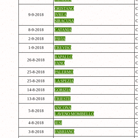
ORISTANO
C
9-9-2018
IVREA
SIRACUSA
8-9-2018
CATANIA
C
2-9-2018
PAVIA
1-9-2018
TREVISO
C
RAPALLO
C
26-8-2018
FANO
25-8-2018
PALERMO
25-8-2018
LA SPEZIA
14-8-2018
GORIZIA
C
13-8-2018
TRIESTE
C
ANCONA
C
5-8-2018
LAVENO MOMBELLO
4-8-2018
JESI
C
3-8-2018
FABRIANO
C