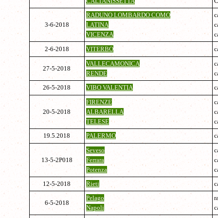
CALTANISSETTA
RADUNO LOMBARDO COMO
c
3-6-2018
LATINA
c
VICENZA
c
2-6-2018
VITERBO
c
VALLECAMONICA
c
27-5-2018
RENDE
c
26-5-2018
VIBO VALENTIA
c
FIRENZE
c
20-5-2018
ALBARELLA
c
TELESE
c
19.5.2018
PALERMO
c
Seveso
c
13-5-2P018
Ferrara
c
Potenza
c
12-5-2018
Rieti
c
Pelago
r
6-5-2018
Napoli
c