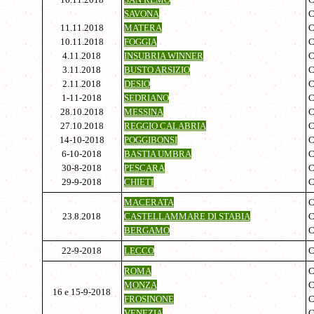
SAVONA
11.11.2018
MATERA
C
10.11.2018
FOGGIA
C
4.11.2018
INSUBRIA WINNER
C
3.11.2018
BUSTO ARSIZIO
C
2.11.2018
DESIO
C
1-11-2018
SEDRIANO
C
28.10.2018
MESSINA
C
27.10.2018
REGGIO CALABRIA
C
14-10-2018
POGGIBONSI
6-10-2018
BASTIA UMBRA
C
30-8-2018
PESCARA
C
29-9-2018
CHIETI
C
MACERATA
23.8.2018
CASTELLAMMARE DI STABIA
BERGAMO
C
22-9-2018
LECCO
C
ROMA
C
MONZA
16 e 15-9-2018
FROSINONE
C
VENEZIA