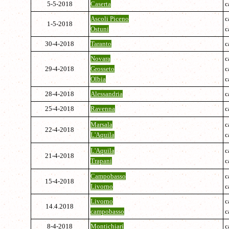
5-5-2018
Caserta
c
Ascoli Piceno
c
1-5-2018
Ostuni
c
30-4-2018
Taranto
c
Novara
c
29-4-2018
Grosseto
c
Olbia
c
28-4-2018
Alessandria
c
25-4-2018
Ravenna
c
Marsala
c
22-4-2018
L'Aquila
c
L'Aquila
c
21-4-2018
Trapani
c
Campobasso
c
15-4-2018
Livorno
c
Livorno
c
14.4.2018
campobasso
c
8-4-2018
Montichiari
c