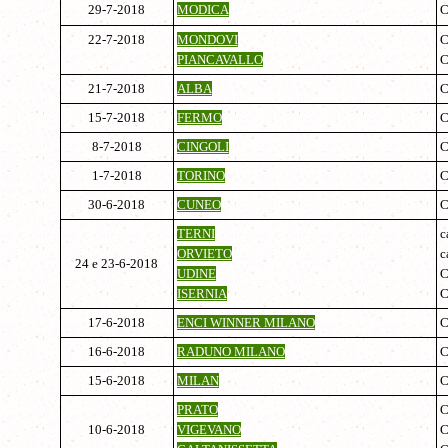
29-7-2018
MODICA
C
22-7-2018
MONDOVI
C
PIANCAVALLO
21-7-2018
ALBA
15-7-2018
FERMO
C
8-7-2018
CINGOLI
1-7-2018
TORINO
C
30-6-2018
CUNEO
C
TERNI
c
ORVIETO
c
24 e 23-6-2018
UDINE
ISERNIA
17-6-2018
ENCI WINNER MILANO
C
16-6-2018
RADUNO MILANO
C
15-6-2018
MILAN
C
PRATO
C
10-6-2018
VIGEVANO