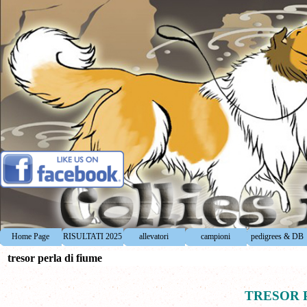
Vai ai contenuti
Home Page
RISULTATI 2025
allevatori
campioni
pedigrees & DB
▼
▼
▼
tresor perla di fiume
TRESOR 