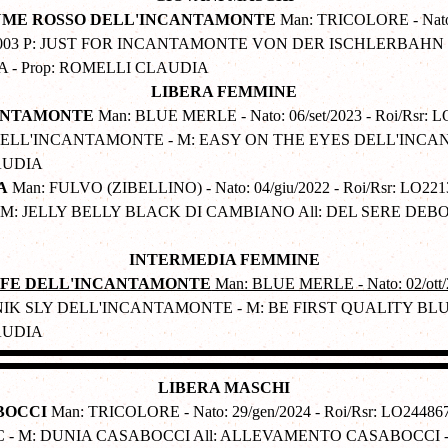
 FIUME ROSSO DELL'INCANTAMONTE
Man: TRICOLORE - Nato: 
0363003 P: JUST FOR INCANTAMONTE VON DER ISCHLERBAHN
 - Prop: ROMELLI CLAUDIA
LIBERA FEMMINE
CANTAMONTE
Man: BLUE MERLE - Nato: 06/set/2023 - Roi/Rsr: L
SS DELL'INCANTAMONTE - M: EASY ON THE EYES DELL'INC
AUDIA
A
Man: FULVO (ZIBELLINO) - Nato: 04/giu/2022 - Roi/Rsr: LO2213
 JELLY BELLY BLACK DI CAMBIANO All: DEL SERE DEBOR
INTERMEDIA FEMMINE
LIFE DELL'INCANTAMONTE
Man: BLUE MERLE - Nato: 02/ott/
MINIK SLY DELL'INCANTAMONTE - M: BE FIRST QUALITY BLU
AUDIA
LIBERA MASCHI
BOCCI
Man: TRICOLORE - Nato: 29/gen/2024 - Roi/Rsr: LO244867
 - M: DUNIA CASABOCCI All: ALLEVAMENTO CASABOCCI -