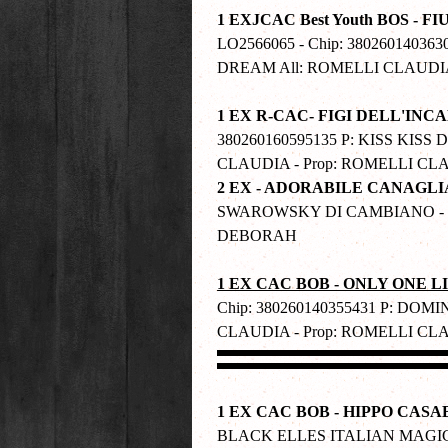
1 EXJCAC Best Youth BOS -
LO2566065 - Chip: 38026014
DREAM All: ROMELLI CLAUDIA
1 EX R-CAC- FIGI DELL'IN
380260160595135 P: KISS KI
CLAUDIA - Prop: ROMELLI CL
2 EX - ADORABILE CANAGLI
SWAROWSKY DI CAMBIANO - M:
DEBORAH
1 EX CAC BOB - ONLY ONE 
Chip: 380260140355431 P: DO
CLAUDIA - Prop: ROMELLI CL
1 EX CAC BOB
- HIPPO CASA
BLACK ELLES ITALIAN MAGIC