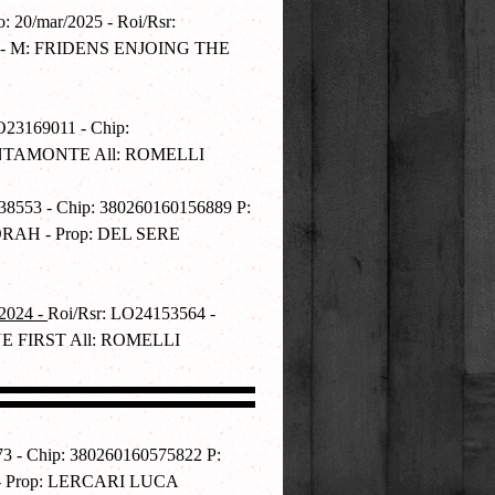
20/mar/2025 - Roi/Rsr:
 - M: FRIDENS ENJOING THE
O23169011 - Chip:
ANTAMONTE All: ROMELLI
8553 - Chip: 380260160156889 P:
AH - Prop: DEL SERE
2024 -
Roi/Rsr: LO24153564 -
E FIRST All: ROMELLI
3 - Chip: 380260160575822 P:
 Prop: LERCARI LUCA