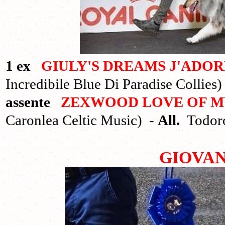
1 ex
GIULY'S DREAMS J'ADOR
Incredibile Blue Di Paradise Collies
assente
ZEXWOOD LOVE OF M
Caronlea Celtic Music) -
All.
Todor
GIOVAN