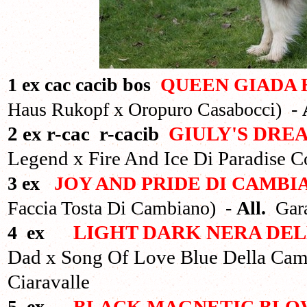
1 ex cac cacib bos
QUEEN GIADA 
Haus Rukopf x Oropuro Casabocci) -
2 ex r-cac r-cacib
GIULY'S DRE
Legend x Fire And Ice Di Paradise C
3 ex
JOY AND PRIDE DI CAMBI
Faccia Tosta Di Cambiano) -
All.
Gar
4
ex
LIGHT DARK NERA DE
Dad x Song Of Love Blue Della Cam
Ciaravalle
5 ex
BLACK MAGNETIC BLO