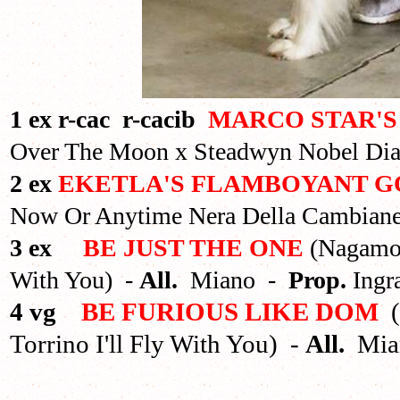
1 ex r-cac r-cacib
MARCO STAR'S
Over The Moon x Steadwyn Nobel Di
2 ex
EKETLA'S FLAMBOYANT G
Now Or Anytime Nera Della Cambiane
3 ex
BE JUST THE ONE
(Nagamor
With You) -
All.
Miano -
Prop.
Ingr
4 vg
BE FURIOUS LIKE DOM
(
Torrino I'll Fly With You) -
All.
Mi