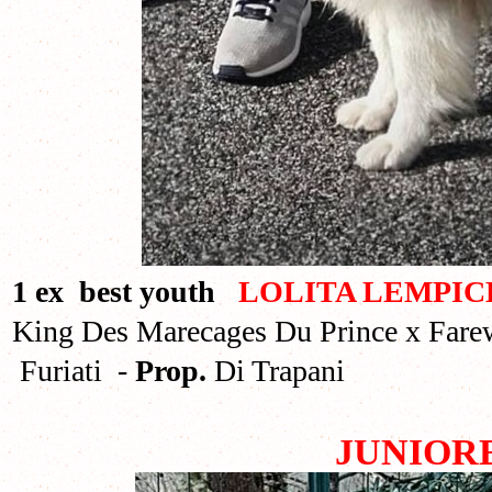
1 ex best youth
LOLITA LEMPIC
King Des Marecages Du Prince x Farew
Furiati -
Prop.
Di Trapani
JUNIOR