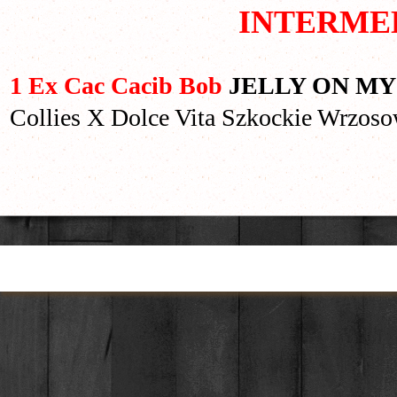
INTERME
1 Ex Cac Cacib Bob
JELLY ON MY
Collies X Dolce Vita Szkockie Wrzoso
Torna ai contenuti