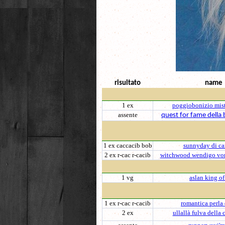
risultato
name
1 ex
poggiobonizio mist
assente
quest for fame della 
1 ex caccacib bob
sunnyday di c
2 ex r-cac r-cacib
witchwood wendigo vo
1 vg
aslan king of
1 ex r-cac r-cacib
romantica perla
2 ex
ullallà fulva della