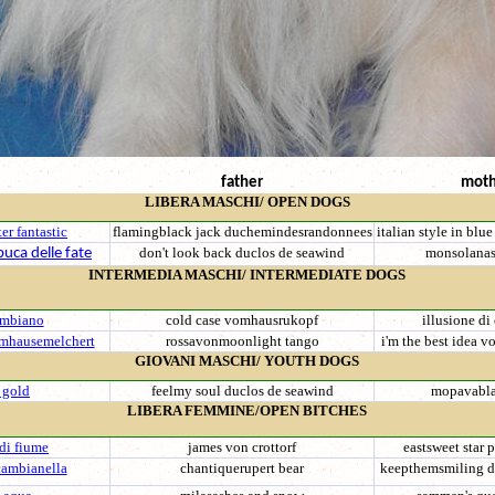
father
moth
LIBERA MASCHI/ OPEN
DOGS
er fantastic
flamingblack jack duchemindesrandonnees
italian style in bl
don't look back duclos de seawind
monsolana
buca delle fate
INTERMEDIA MASCHI/ INTERMEDIATE
DOGS
ambiano
cold case vomhausrukopf
illusione d
mhausemelchert
rossavonmoonlight tango
i'm the best idea 
GIOVANI MASCHI/ YOUTH
DOGS
 gold
feelmy soul duclos de seawind
mopavabla
LIBERA FEMMINE/OPEN BITCHES
 di fiume
james von crottorf
eastsweet star 
 cambianella
chantiquerupert bear
keepthemsmiling d