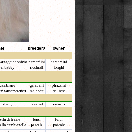
er
breeder0
owner
ue atpoggiobonizio
bernardini
bernardini
sunbabby
ricciardi
longhi
i cambiano
garabelli
pirazzini
vomhausemelchert
melchert
del sere
ckberry
ravaziol
ravazio
perla di fiume
lensi
lordi
ella cambianella
pascale
pascale