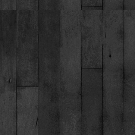
3 ex
one blue legend di cambiano
steadwyn blue le
GIOVANI FE
1 ex
your love is better fulva della
new approach dell
cambianella
2 ex
madame royale di villa assunta
gaidar le berger di
3 ex
quote about love in black della verde
royal black dell'iso
scozia
4 vg
eketla's fit for fun
riverside song real
JUNIORES
FE
1 vp best
giuly's dreams j'adore le bleu
giuly's dreams feli
junior
BABY FEM
1 vp
angel in blue sky
guarda che blue di
scozia
2 vp
mana magic forver collies
eldorado of lowlan