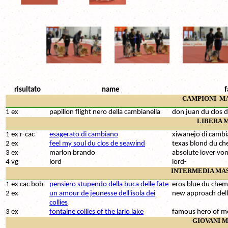
risultato
name
f
CAMPIONI
MA
1 ex
papillon flight nero della cambianella
don juan du clos 
LIBERA 
1 ex r-cac
esagerato di cambiano
xiwanejo di camb
2 ex
feel my soul du clos de seawind
texas blond du c
3 ex
marlon brando
absolute lover vo
4 vg
lord
lord-
INTERMEDIA MA
1 ex cac bob
pensiero stupendo della buca delle fate
eros blue du chem
2 ex
un amour de jeunesse dell'isola dei
new approach dell
collies
3 ex
fontaine collies of the lario lake
famous hero of m
GIOVANI 