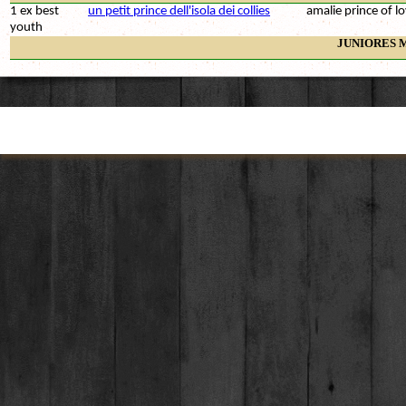
1 ex best
un petit prince dell'isola dei collies
amalie prince of l
youth
JUNIORES 
1 vp best
hash collies of the lario lake
dazzle blue legend
junior
arbres
BABY M
1 vp best
the beautiful kindey
eldorado of lowlan
baby
2 vp
sky gold
eldorado of lowlan
Torna ai contenuti
LIBERA FE
1 ex cac bos
folie d'amour of lowlands green valley
timeless twilight'
2 ex r-cac
born to shine at antica eporedia
dallinaire un mirac
3 ex
juliette binoche dei gherardini
fahreneit absolut
valley
4 ex
unique pearl dell'isola dei collies
new approach dell
ex
breezy della verde scozia
born to be mojto
ex
giuly's dreams fantasia
oliver twist nero d
ex
love me tender della buca delle fate
absolut lover vom
vg
pas de nom della corona ferrea
eldorado of lowlan
INTERMEDIA FEMM
1 ex r-cac
ultra fantasy dell'isola dei collies
new approach dell
2 ex
femme fatale collies of the lario lake
famous hero of m